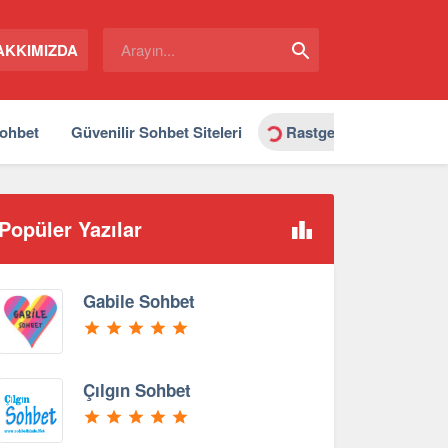
AKKIMIZDA
Sohbet
Güvenilir Sohbet Siteleri
Rastgele
Popüler Yazılar
Gabile Sohbet
Çılgın Sohbet