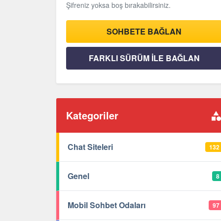
Şifreniz yoksa boş bırakabilirsiniz.
SOHBETE BAĞLAN
FARKLI SÜRÜM İLE BAĞLAN
Kategoriler
Chat Siteleri
132
Genel
8
Mobil Sohbet Odaları
97