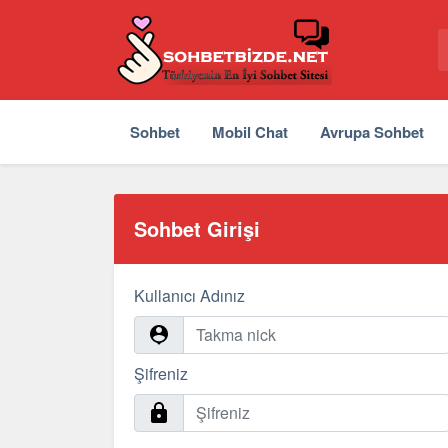
Sohbet
Mobil Chat
Avrupa Sohbet
Sohbet Girişi
Kullanıcı Adınız
Şifreniz