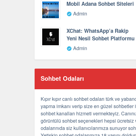
Mobil Adana Sohbet Siteleri
Admin
XChat: WhatsApp’a Rakip
Yeni Nesil Sohbet Platformu
Admin
Sohbet Odaları
Kıpır kıpır canlı sohbet odaları türk ve yaban
yapma imkanı verip size en güzel sohbetler iç
sohbet kanalları hizmeti vermekteyiz. Canın
görüntülü sohbet seçenekleri hepsi ücretsiz
odalarınıda siz kullanıcılarımıza sunuyor soh
Yetişkin sohbet odalarımıza 18 yaşını doldurm