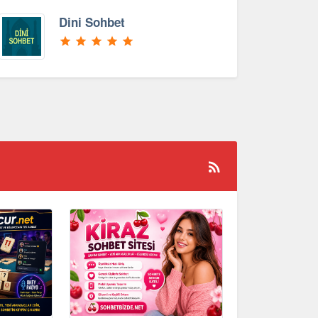
Dini Sohbet