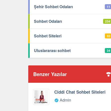
Şehir Sohbet Odaları
11
Sohbet Odaları
234
Sohbet Siteleri
32
Uluslararası sohbet
34
Benzer Yazılar
Ciddi Chat Sohbet Siteleri
Admin