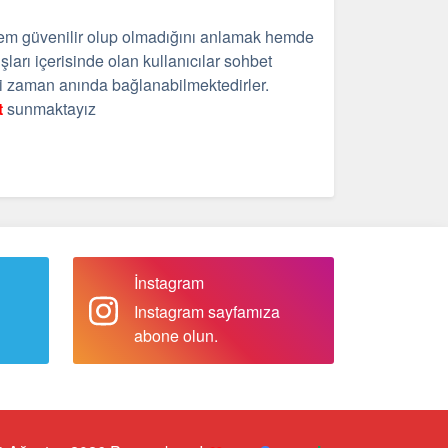
hem güvenilir olup olmadığını anlamak hemde
ları içerisinde olan kullanıcılar sohbet
eri zaman anında bağlanabilmektedirler.
t
sunmaktayız
İnstagram
Instagram sayfamıza
abone olun.