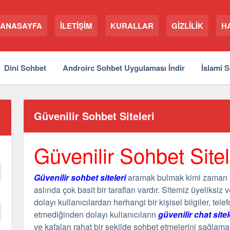
ANASAYFA
İLETİŞİM
KURALLAR
GİZLİLİK
H
Dini Sohbet
Androirc Sohbet Uygulaması İndir
İslami 
Güvenilir Sohbet Siteleri
Güvenilir Sohbet Sitel
Güvenilir sohbet siteleri
aramak bulmak kimi zaman in
aslında çok basit bir tarafları vardır. Sitemiz üyeliksiz 
dolayı kullanıcılardan herhangi bir kişisel bilgiler, te
etmediğinden dolayı kullanıcıların
güvenilir chat sitel
ve kafaları rahat bir şekilde sohbet etmelerini sağlam