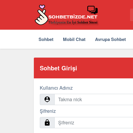
Sohbet
Mobil Chat
Avrupa Sohbet
Sohbet Girişi
Kullanıcı Adınız
Şifreniz