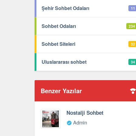
Şehir Sohbet Odaları
11
Sohbet Odaları
234
Sohbet Siteleri
32
Uluslararası sohbet
34
Benzer Yazılar
Nostalji Sohbet
Admin