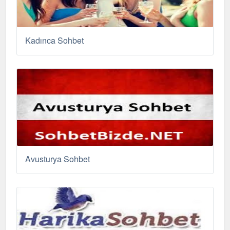
Kadınca Sohbet
Avusturya Sohbet