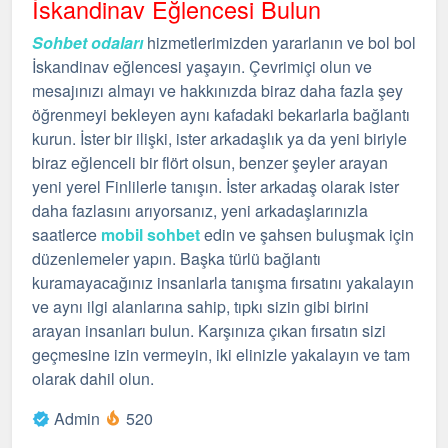
İskandinav Eğlencesi Bulun
Sohbet odaları
hizmetlerimizden yararlanın ve bol bol
İskandinav eğlencesi yaşayın. Çevrimiçi olun ve
mesajınızı almayı ve hakkınızda biraz daha fazla şey
öğrenmeyi bekleyen aynı kafadaki bekarlarla bağlantı
kurun. İster bir ilişki, ister arkadaşlık ya da yeni biriyle
biraz eğlenceli bir flört olsun, benzer şeyler arayan
yeni yerel Finlilerle tanışın. İster arkadaş olarak ister
daha fazlasını arıyorsanız, yeni arkadaşlarınızla
saatlerce
mobil sohbet
edin ve şahsen buluşmak için
düzenlemeler yapın. Başka türlü bağlantı
kuramayacağınız insanlarla tanışma fırsatını yakalayın
ve aynı ilgi alanlarına sahip, tıpkı sizin gibi birini
arayan insanları bulun. Karşınıza çıkan fırsatın sizi
geçmesine izin vermeyin, iki elinizle yakalayın ve tam
olarak dahil olun.
Admin
520