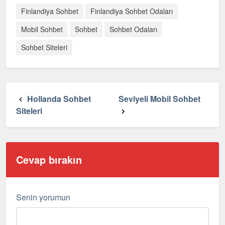
Finlandiya Sohbet
Finlandiya Sohbet Odaları
Mobil Sohbet
Sohbet
Sohbet Odaları
Sohbet Siteleri
Hollanda Sohbet
Seviyeli Mobil Sohbet
Siteleri
Cevap bırakın
Senin yorumun