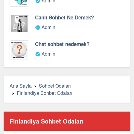
Admin
Canlı Sohbet Ne Demek?
Admin
Chat sohbet nedemek?
Admin
Ana Sayfa
Sohbet Odaları
Finlandiya Sohbet Odaları
Finlandiya Sohbet Odaları