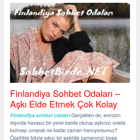
Finlandiya Sohbet Odaları –
Aşkı Elde Etmek Çok Kolay
Finlandiya sohbet odaları
Gerçekten de, evinizin
dışında havasız bir yerel barda oturup aşkınızı orada
bulmayı umarak ne kadar zaman harcıyorsunuz?
Özellikle böyle sıkıcı bir şekilde zamanınızı boşa