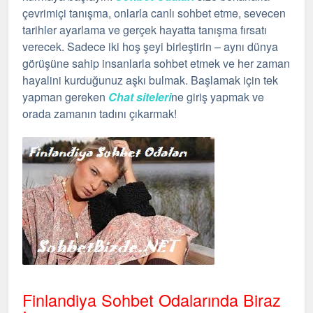
çevrimiçi tanışma, onlarla canlı sohbet etme, sevecen
tarihler ayarlama ve gerçek hayatta tanışma fırsatı
verecek. Sadece iki hoş şeyi birleştirin – aynı dünya
görüşüne sahip insanlarla sohbet etmek ve her zaman
hayalini kurduğunuz aşkı bulmak. Başlamak için tek
yapman gereken
Chat siteleri
ne giriş yapmak ve
orada zamanın tadını çıkarmak!
Finlandiya Sohbet Odalarında Biraz