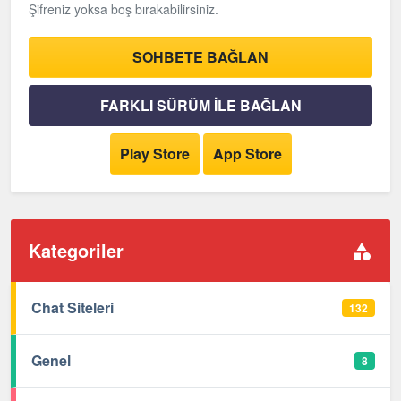
Şifreniz yoksa boş bırakabilirsiniz.
SOHBETE BAĞLAN
FARKLI SÜRÜM İLE BAĞLAN
Play Store
App Store
Kategoriler
Chat Siteleri
132
Genel
8