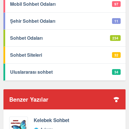
Mobil Sohbet Odaları
97
Şehir Sohbet Odaları
11
Sohbet Odaları
234
Sohbet Siteleri
32
Uluslararası sohbet
34
Benzer Yazılar
Kelebek Sohbet