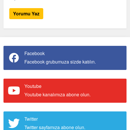
Facebook
Facebook grubumuza sizde katılın.
Youtube
Youtube kanalımıza abone olun.
Twitter
Twitter sayfamıza abone olun.