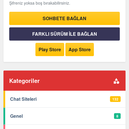
Şifreniz yoksa boş bırakabilirsiniz.
SOHBETE BAĞLAN
FARKLI SÜRÜM İLE BAĞLAN
Play Store
App Store
Kategoriler
Chat Siteleri
132
Genel
8