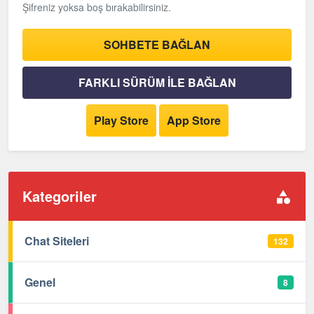
Şifreniz yoksa boş bırakabilirsiniz.
SOHBETE BAĞLAN
FARKLI SÜRÜM İLE BAĞLAN
Play Store
App Store
Kategoriler
Chat Siteleri
132
Genel
8