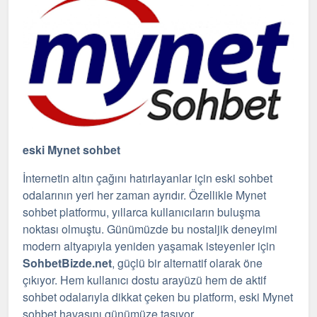
eski Mynet sohbet
İnternetin altın çağını hatırlayanlar için eski sohbet
odalarının yeri her zaman ayrıdır. Özellikle Mynet
sohbet platformu, yıllarca kullanıcıların buluşma
noktası olmuştu. Günümüzde bu nostaljik deneyimi
modern altyapıyla yeniden yaşamak isteyenler için
SohbetBizde.net
, güçlü bir alternatif olarak öne
çıkıyor. Hem kullanıcı dostu arayüzü hem de aktif
sohbet odalarıyla dikkat çeken bu platform,
eski Mynet
sohbet
havasını günümüze taşıyor.