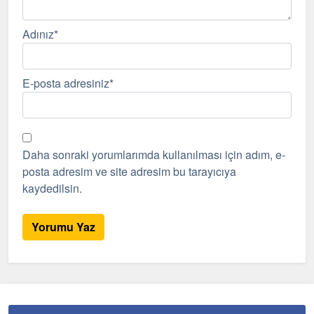
Adınız
*
E-posta adresiniz
*
Daha sonraki yorumlarımda kullanılması için adım, e-
posta adresim ve site adresim bu tarayıcıya
kaydedilsin.