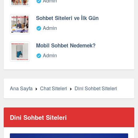
Admin
Sohbet Siteleri ve İlk Gün
Admin
Mobil Sohbet Nedemek?
Admin
Ana Sayfa
Chat Siteleri
Dini Sohbet Siteleri
Dini Sohbet Siteleri