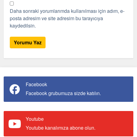
Daha sonraki yorumlarımda kullanılması için adım, e-
posta adresim ve site adresim bu tarayıcıya
kaydedilsin.
Facebook
Facebook grubumuza sizde katılın.
Youtube
Youtube kanalımıza abone olun.