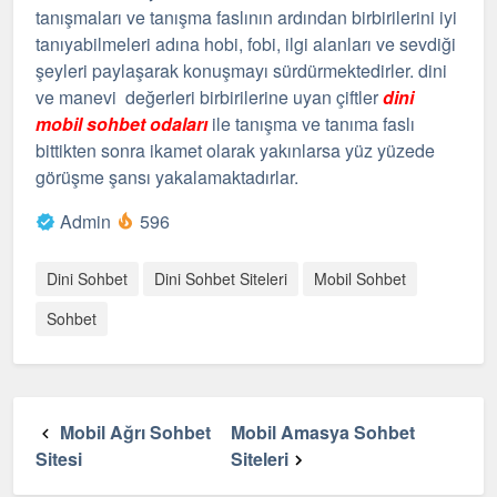
tanışmaları ve tanışma faslının ardından birbirilerini iyi
tanıyabilmeleri adına hobi, fobi, ilgi alanları ve sevdiği
şeyleri paylaşarak konuşmayı sürdürmektedirler. dini
ve manevi değerleri birbirilerine uyan çiftler
dini
mobil sohbet odaları
ile tanışma ve tanıma faslı
bittikten sonra ikamet olarak yakınlarsa yüz yüzede
görüşme şansı yakalamaktadırlar.
Admin
596
Dini Sohbet
Dini Sohbet Siteleri
Mobil Sohbet
Sohbet
Mobil Ağrı Sohbet
Mobil Amasya Sohbet
Sitesi
Siteleri