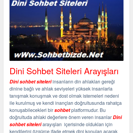
Dini Sohbet Siteleri Arayışları
Dini sohbet siteleri
insanların din ahlakları gereği
dinine bağlı ve ahlak seviyeleri yüksek insanlarla
tanışmak konuşmak ve dost olmak istemeleri nedeni
ile kurulmuş ve kendi inançları doğrultusunda rahatça
konuşabilecekleri bir
sohbet
platformudur. Bu
doğrultuda ahlaki değerlere önem veren insanlar
Dini
sohbet siteleri
arayışları içerisinde oldukları için
kendilerini özgürce ifade etmek dini konuları açarak