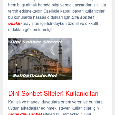
hem bilgi almak hemde bilgi vermek açısından sıklıkla
tercih edilmektedir. Özellikle kapalı bayan kullanıcılar
bu konularda hassas oldukları için
Dini sohbet
odaları
arayışları içerisindeyken özenli ve dikkatli
oldukları gözlemlenmiştir.
Dini Sohbet Siteleri Kullanıcıları
Kaliteli ve manevi duygulara önem veren ve bunlara
uygun arkadaşlar edinmek isteyen kullanıcılar için
mobil dini sohbet
siteleri bulunmaktadır. Dini