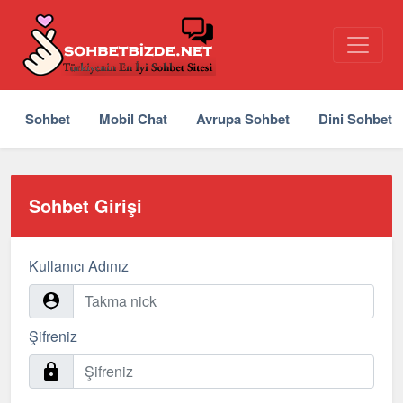
Sohbet
Mobil Chat
Avrupa Sohbet
Dini Sohbet
Sohbet Girişi
Kullanıcı Adınız
Şifreniz