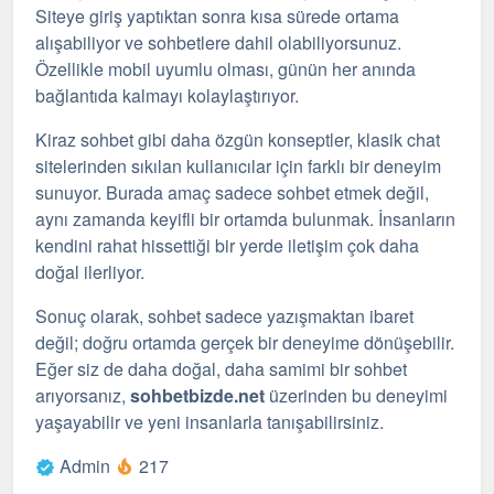
Siteye giriş yaptıktan sonra kısa sürede ortama
alışabiliyor ve sohbetlere dahil olabiliyorsunuz.
Özellikle mobil uyumlu olması, günün her anında
bağlantıda kalmayı kolaylaştırıyor.
Kiraz sohbet gibi daha özgün konseptler, klasik chat
sitelerinden sıkılan kullanıcılar için farklı bir deneyim
sunuyor. Burada amaç sadece sohbet etmek değil,
aynı zamanda keyifli bir ortamda bulunmak. İnsanların
kendini rahat hissettiği bir yerde iletişim çok daha
doğal ilerliyor.
Sonuç olarak, sohbet sadece yazışmaktan ibaret
değil; doğru ortamda gerçek bir deneyime dönüşebilir.
Eğer siz de daha doğal, daha samimi bir
sohbet
arıyorsanız,
sohbetbizde.net
üzerinden bu deneyimi
yaşayabilir ve yeni insanlarla tanışabilirsiniz.
Admin
217