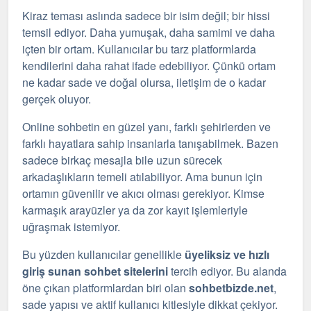
Kiraz teması aslında sadece bir isim değil; bir hissi
temsil ediyor. Daha yumuşak, daha samimi ve daha
içten bir ortam. Kullanıcılar bu tarz platformlarda
kendilerini daha rahat ifade edebiliyor. Çünkü ortam
ne kadar sade ve doğal olursa, iletişim de o kadar
gerçek oluyor.
Online sohbetin en güzel yanı, farklı şehirlerden ve
farklı hayatlara sahip insanlarla tanışabilmek. Bazen
sadece birkaç mesajla bile uzun sürecek
arkadaşlıkların temeli atılabiliyor. Ama bunun için
ortamın güvenilir ve akıcı olması gerekiyor. Kimse
karmaşık arayüzler ya da zor kayıt işlemleriyle
uğraşmak istemiyor.
Bu yüzden kullanıcılar genellikle
üyeliksiz ve hızlı
giriş sunan sohbet sitelerini
tercih ediyor. Bu alanda
öne çıkan platformlardan biri olan
sohbetbizde.net
,
sade yapısı ve aktif kullanıcı kitlesiyle dikkat çekiyor.