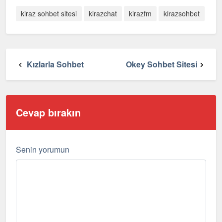
kiraz sohbet sitesi
kirazchat
kirazfm
kirazsohbet
Kızlarla Sohbet
Okey Sohbet Sitesi
Cevap bırakın
Senin yorumun