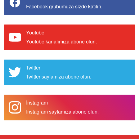
Facebook grubumuza sizde katılın.
Youtube
Youtube kanalımıza abone olun.
Twitter
Twitter sayfamıza abone olun.
İnstagram
Instagram sayfamıza abone olun.