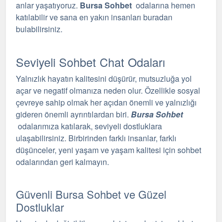
anlar yaşatıyoruz.
Bursa Sohbet
odalarına hemen
katılabilir ve sana en yakın insanları buradan
bulabilirsiniz.
Seviyeli Sohbet Chat Odaları
Yalnızlık hayatın kalitesini düşürür, mutsuzluğa yol
açar ve negatif olmanıza neden olur. Özellikle sosyal
çevreye sahip olmak her açıdan önemli ve yalnızlığı
gideren önemli ayrıntılardan biri.
Bursa Sohbet
odalarımıza katılarak, seviyeli dostluklara
ulaşabilirsiniz. Birbirinden farklı insanlar, farklı
düşünceler, yeni yaşam ve yaşam kalitesi için
sohbet
odalarından geri kalmayın.
Güvenli Bursa Sohbet ve Güzel
Dostluklar