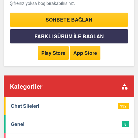
Şifreniz yoksa boş bırakabilirsiniz.
SOHBETE BAĞLAN
FARKLI SÜRÜM İLE BAĞLAN
Play Store
App Store
Kategoriler
Chat Siteleri
132
Genel
8