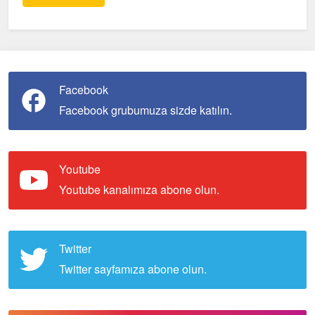
Facebook
Facebook grubumuza sizde katılın.
Youtube
Youtube kanalımıza abone olun.
Twitter
Twitter sayfamıza abone olun.