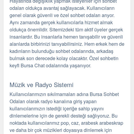
Hayatında değişiklik yapmak isteyenler için sohbet
odaları oldukça avantaj sağlayacak. Kullanıcıların
genel olarak güvenli ve özel
sohbet
odaları arıyor.
Aynı zamanda gerçek kullanıcılarla hizmet almak
oldukça önemlidir. Sitemizdeki tüm aktif üyeler gerçek
insanlardır. Bu insanlarla hemen tanışabilir ve güvenli
alanlarda birbirinizi tanıyabilirsiniz. Hem erkek hem de
kadınların bulunduğu sohbet odalarında, arkadaş
bulmak son derecede kolay olacaktır. Özel sohbetin
keyfi Bursa Chat odalarında yaşanıyor.
Müzik ve Radyo Sistemi
Kullanıcılarımızın sıkılmamaları adına Bursa Sohbet
Odaları olarak radyo kanalına giriş yapan
kullanıcılarımızın istediği içeriğe sahip yayını
dinlemelerine için de gerekli desteği sağlıyoruz. Bu
noktada kullanıcılarımız pop, caz, arabesk arabeskrap
ve daha bir çok müzikleri doyasıya dinlemek için