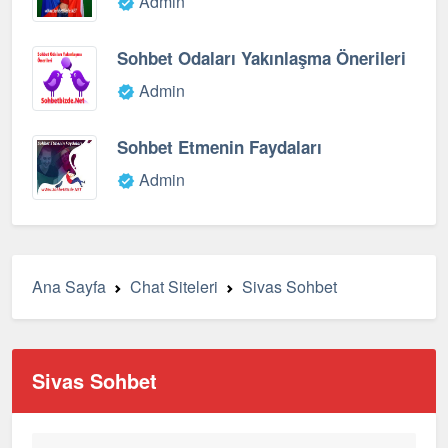
Admin
Sohbet Odaları Yakınlaşma Önerileri
Admin
Sohbet Etmenin Faydaları
Admin
Ana Sayfa
Chat Siteleri
Sivas Sohbet
Sivas Sohbet