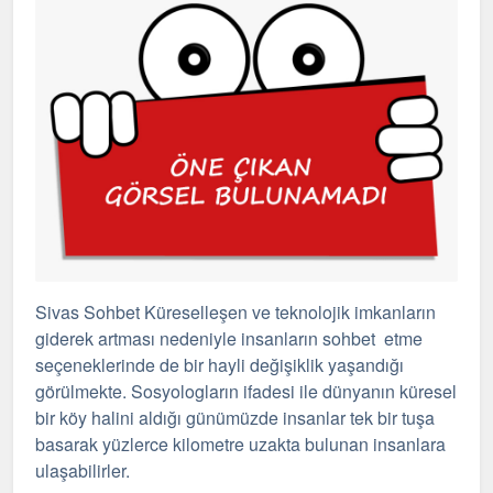
Sivas Sohbet Küreselleşen ve teknolojik imkanların
giderek artması nedeniyle insanların
sohbet
etme
seçeneklerinde de bir hayli değişiklik yaşandığı
görülmekte. Sosyologların ifadesi ile dünyanın küresel
bir köy halini aldığı günümüzde insanlar tek bir tuşa
basarak yüzlerce kilometre uzakta bulunan insanlara
ulaşabilirler.