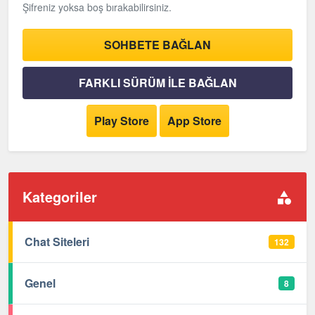
Şifreniz yoksa boş bırakabilirsiniz.
SOHBETE BAĞLAN
FARKLI SÜRÜM İLE BAĞLAN
Play Store
App Store
Kategoriler
Chat Siteleri
132
Genel
8