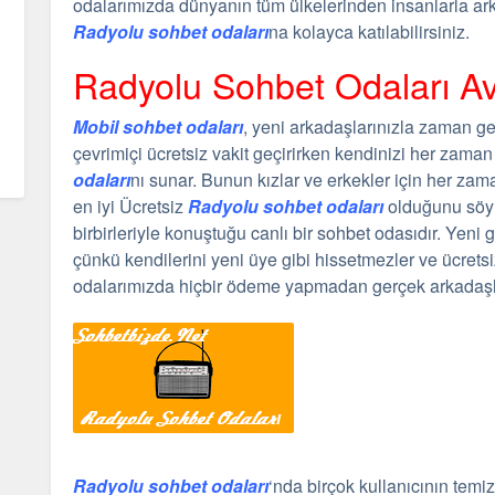
odalarımızda dünyanın tüm ülkelerinden insanlarla arka
Radyolu sohbet odaları
na kolayca katılabilirsiniz.
Radyolu Sohbet Odaları Ava
Mobil sohbet odaları
, yeni arkadaşlarınızla zaman geç
çevrimiçi ücretsiz vakit geçirirken kendinizi her zam
odaları
nı sunar. Bunun kızlar ve erkekler için her zama
en iyi Ücretsiz
Radyolu sohbet odaları
olduğunu söyl
birbirleriyle konuştuğu canlı bir sohbet odasıdır. Yeni
çünkü kendilerini yeni üye gibi hissetmezler ve ücretsi
odalarımızda hiçbir ödeme yapmadan gerçek arkadaşlar
Radyolu sohbet odaları
‘nda birçok kullanıcının temi