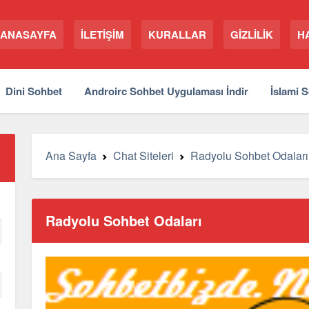
ANASAYFA
İLETİŞİM
KURALLAR
GİZLİLİK
H
Dini Sohbet
Androirc Sohbet Uygulaması İndir
İslami 
Ana Sayfa
Chat Siteleri
Radyolu Sohbet Odaları
Radyolu Sohbet Odaları