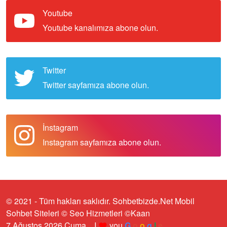
Youtube
Youtube kanalımıza abone olun.
Twitter
Twitter sayfamıza abone olun.
İnstagram
Instagram sayfamıza abone olun.
© 2021 - Tüm hakları saklıdır. Sohbetbizde.Net Mobil
Sohbet Siteleri
© Seo Hizmetleri
©Kaan
e
7 Ağustos 2026 Cuma
I
you
G
o
o
g
l