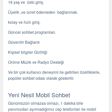
18 yaş ve üstü giriş.
Üyelik ,ve ücret ödemeden bağlanmak.
kolay ve hızlı giriş.
Güncel sohbet programları.
Güvenilir Bağlantı
Kişisel bilgiler Gizliliği
Online Müzik ve Radyo Desteği
Ve bir çok kullanıcı deneyimi ile getirilen özelliklerle,
popüler sohbet odası olarak gösterilir.
Yeni Nesil Mobil Sohbet
Günümüzün olmazsa olmazı, 1 dakika bile
yanımızdan ayırmadığımız cep telefonları ile mobil