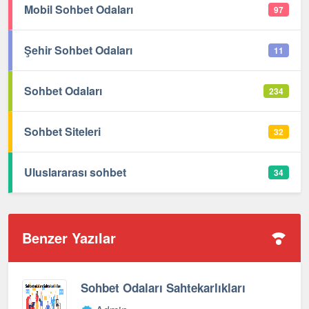
Mobil Sohbet Odaları
97
Şehir Sohbet Odaları
11
Sohbet Odaları
234
Sohbet Siteleri
32
Uluslararası sohbet
34
Benzer Yazılar
Sohbet Odaları Sahtekarlıkları