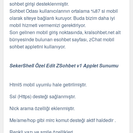
sohbet girişi desteklenmiştir.
Sohbet Odası kullanıcılarının ortalama %87 si mobil
olarak siteye bağlantı kuruyor. Buda bizim daha iyi
mobil hizmeti vermemizi gerektiriyor.
Son gelinen mobil giriş noktasında, kralsohbet.net alt
bünyesinde bulunan esohbet sayfası, zChat mobil
sohbet appletini kullanıyor.
SekerShell Özel Edit ZSohbet v1 Applet Sunumu
Html5 mobil uyumlu hale getirilmiştir.
Ssl (Https) desteği sağlanmıştır.
Nick arama özelliği eklenmiştir.
Me/ame/hop gibi mirc komut desteği aktif haldedir .
Renkli yazı ve smile özellikleri.