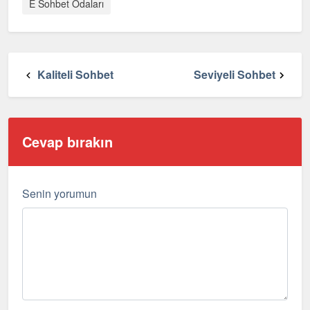
E Sohbet Odaları
Kaliteli Sohbet
Seviyeli Sohbet
Cevap bırakın
Senin yorumun