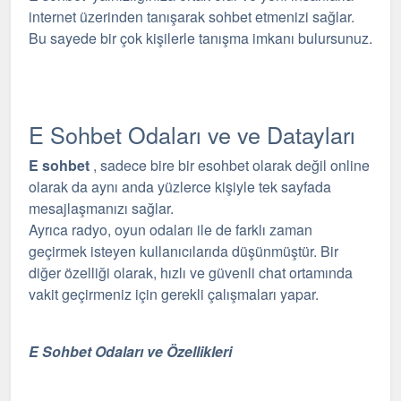
internet üzerinden tanışarak sohbet etmenizi sağlar.
Bu sayede bir çok kişilerle tanışma imkanı bulursunuz.
E Sohbet Odaları ve ve Datayları
E sohbet
, sadece bire bir esohbet olarak değil online
olarak da aynı anda yüzlerce kişiyle tek sayfada
mesajlaşmanızı sağlar.
Ayrıca radyo, oyun odaları ile de farklı zaman
geçirmek isteyen kullanıcılarıda düşünmüştür. Bir
diğer özelliği olarak, hızlı ve güvenli chat ortamında
vakit geçirmeniz için gerekli çalışmaları yapar.
E Sohbet Odaları ve Özellikleri