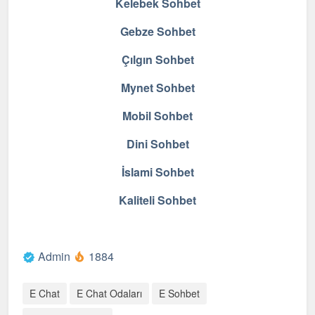
Kelebek Sohbet
Gebze Sohbet
Çılgın Sohbet
Mynet Sohbet
Mobil Sohbet
Dini Sohbet
İslami Sohbet
Kaliteli Sohbet
Admin
1884
E Chat
E Chat Odaları
E Sohbet