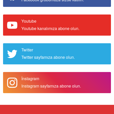
Youtube
Youtube kanalımıza abone olun.
Twitter
Twitter sayfamıza abone olun.
İnstagram
Instagram sayfamıza abone olun.