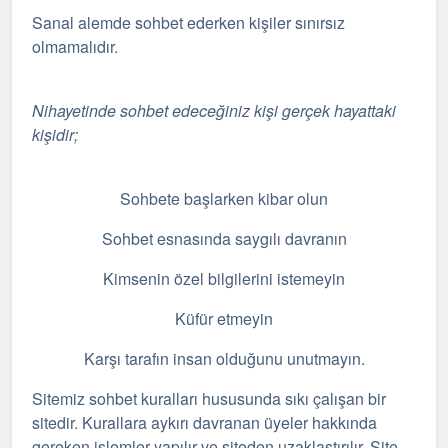
Sanal alemde sohbet ederken kişiler sınırsız
olmamalıdır.
Nihayetinde sohbet edeceğiniz kişi gerçek hayattaki
kişidir;
Sohbete başlarken kibar olun
Sohbet esnasında saygılı davranın
Kimsenin özel bilgilerini istemeyin
Küfür etmeyin
Karşı tarafın insan olduğunu unutmayın.
Sitemiz sohbet kuralları hususunda sıkı çalışan bir
sitedir. Kurallara aykırı davranan üyeler hakkında
gereken işlemler yapılır ve siteden uzaklaştırılır. Site