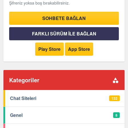
Şifreniz yoksa boş bırakabilirsiniz.
SOHBETE BAĞLAN
FARKLI SÜRÜM İLE BAĞLAN
Play Store
App Store
Kategoriler
Chat Siteleri
132
Genel
8