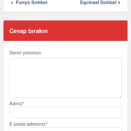
Funyo Sohbet
Eşcinsel Sohbet
Cevap bırakın
Senin yorumun
Adınız
*
E-posta adresiniz
*