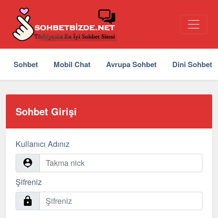
Sohbet
Mobil Chat
Avrupa Sohbet
Dini Sohbet
Sohbet Girişi
Kullanıcı Adınız
Şifreniz