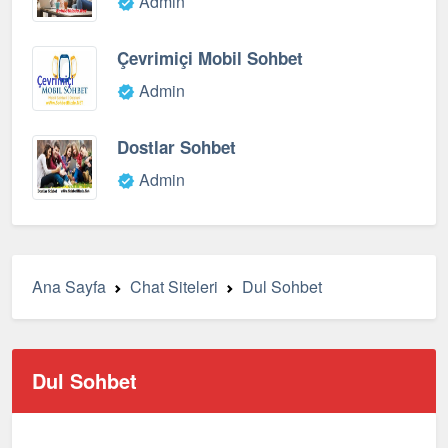
Admin
Çevrimiçi Mobil Sohbet
Admin
Dostlar Sohbet
Admin
Ana Sayfa
Chat Siteleri
Dul Sohbet
Dul Sohbet