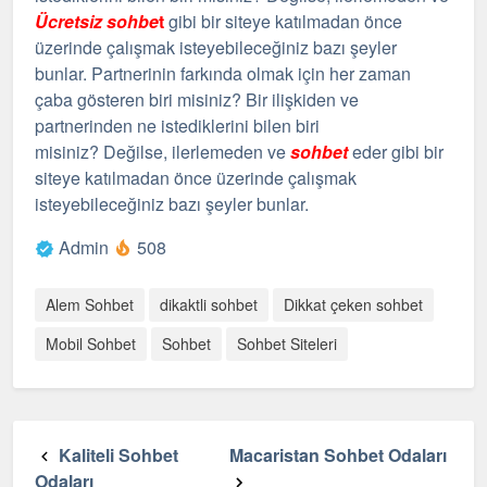
Ücretsiz sohbe
t
gibi bir siteye katılmadan önce
üzerinde çalışmak isteyebileceğiniz bazı şeyler
bunlar. Partnerinin farkında olmak için her zaman
çaba gösteren biri misiniz? Bir ilişkiden ve
partnerinden ne istediklerini bilen biri
misiniz? Değilse, ilerlemeden ve
sohbet
eder gibi bir
siteye katılmadan önce üzerinde çalışmak
isteyebileceğiniz bazı şeyler bunlar.
Admin
508
Alem Sohbet
dikaktli sohbet
Dikkat çeken sohbet
Mobil Sohbet
Sohbet
Sohbet Siteleri
Kaliteli Sohbet
Macaristan Sohbet Odaları
Odaları