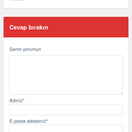
Cevap bırakın
Senin yorumun
Adınız
*
E-posta adresiniz
*