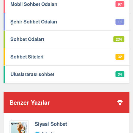
Mobil Sohbet Odaları
97
Şehir Sohbet Odaları
11
Sohbet Odaları
234
Sohbet Siteleri
32
Uluslararası sohbet
34
Benzer Yazılar
Siyasi Sohbet