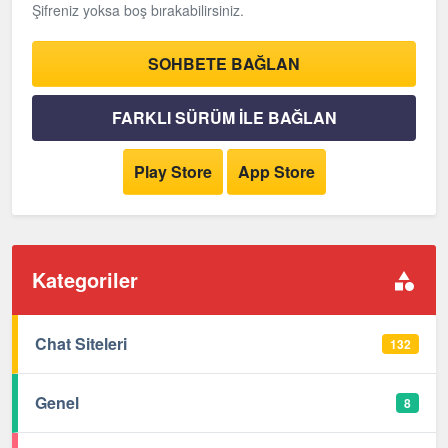
Şifreniz yoksa boş bırakabilirsiniz.
SOHBETE BAĞLAN
FARKLI SÜRÜM İLE BAĞLAN
Play Store
App Store
Kategoriler
Chat Siteleri
132
Genel
8