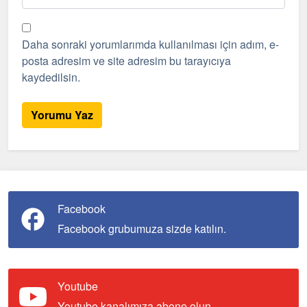
Daha sonraki yorumlarımda kullanılması için adım, e-
posta adresim ve site adresim bu tarayıcıya
kaydedilsin.
Facebook
Facebook grubumuza sizde katılın.
Youtube
Youtube kanalımıza abone olun.