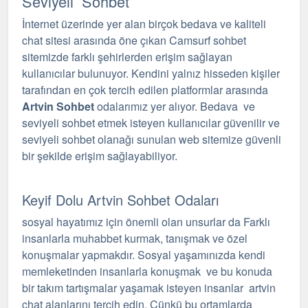
Seviyeli Sohbet
İnternet üzerinde yer alan birçok bedava ve kaliteli
chat sitesi arasında öne çıkan Camsurf sohbet
sitemizde farklı şehirlerden erişim sağlayan
kullanıcılar bulunuyor. Kendini yalnız hisseden kişiler
tarafından en çok tercih edilen platformlar arasında
Artvin Sohbet
odalarımız yer alıyor. Bedava ve
seviyeli sohbet etmek isteyen kullanıcılar güvenilir ve
seviyeli sohbet olanağı sunulan web sitemize güvenli
bir şekilde erişim sağlayabiliyor.
Keyif Dolu Artvin Sohbet Odaları
sosyal hayatımız için önemli olan unsurlar da Farklı
insanlarla muhabbet kurmak, tanışmak ve özel
konuşmalar yapmakdır. Sosyal yaşamınızda kendi
memleketinden insanlarla konuşmak ve bu konuda
bir takım tartışmalar yaşamak isteyen insanlar artvin
chat alanlarını tercih edin. Çünkü bu ortamlarda