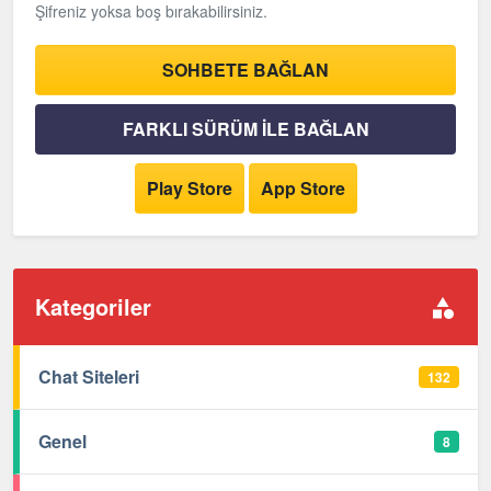
Şifreniz yoksa boş bırakabilirsiniz.
SOHBETE BAĞLAN
FARKLI SÜRÜM İLE BAĞLAN
Play Store
App Store
Kategoriler
Chat Siteleri
132
Genel
8