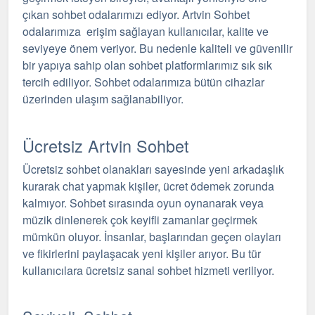
çıkan
sohbet
odalarımızı ediyor. Artvin Sohbet
odalarımıza erişim sağlayan kullanıcılar, kalite ve
seviyeye önem veriyor. Bu nedenle kaliteli ve güvenilir
bir yapıya sahip olan sohbet platformlarımız sık sık
tercih ediliyor. Sohbet odalarımıza bütün cihazlar
üzerinden ulaşım sağlanabiliyor.
Ücretsiz Artvin Sohbet
Ücretsiz sohbet olanakları sayesinde yeni arkadaşlık
kurarak chat yapmak kişiler, ücret ödemek zorunda
kalmıyor. Sohbet sırasında oyun oynanarak veya
müzik dinlenerek çok keyifli zamanlar geçirmek
mümkün oluyor. İnsanlar, başlarından geçen olayları
ve fikirlerini paylaşacak yeni kişiler arıyor. Bu tür
kullanıcılara ücretsiz sanal sohbet hizmeti veriliyor.